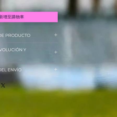
新增至購物車
DE PRODUCTO
de un producto. Soy el lugar
EVOLUCIÓN Y
detalles sobre tu producto, así
iales, instrucciones de
za. Es también un lugar ideal
e devolución y reembolso. Una
qué este producto es especial y
EL ENVÍO
ara explicarles a tus clientes
e beneficiarían con él.
de no estar satisfechos con su
nvío. Soy el lugar ideal para
les una política de reembolso
n sobre tus métodos de envío,
neras confianza y credibilidad
Ofrecer una política de
es saben que en tu tienda
encilla, genera confianza y
mpras con altos niveles de
 clientes, pues saben que en tu
izar compras con altos niveles