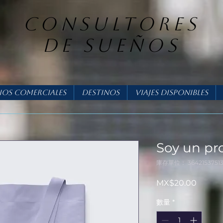
consultores
DE SUEÑOS
ios Comerciales
Destinos
Viajes Disponibles
Soy un pr
庫存單位： 36421537513
價
MX$20.00
格
數量
*