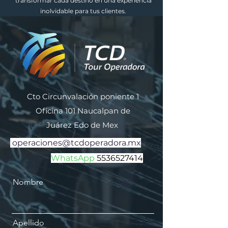
transformar cada destino en una experiencia
inolvidable para tus clientes.
Cto Circunvalación poniente 1
Oficina 101 Naucalpan de
Juárez
Edo de Mex
operaciones@tcdoperadora.mx
WhatsApp
5536527414
Nombre
Apellido