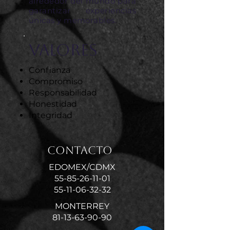
alrededor del mundo para
garantizar experiencias
únicas y memorables.
Valores
Confianza
Compromiso
Responsabilidad
Honestidad
Integridad
Contacto
EDOMEX/CDMX
55-85-26-11-01
55-11-06-32-32
MONTERREY
81-13-63-90-90