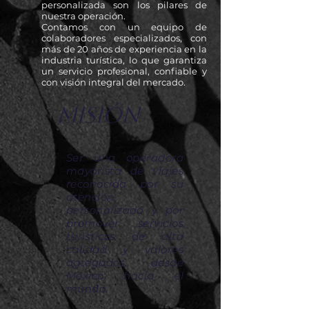
personalizada son los pilares de
nuestra operación.
Contamos con un equipo de
colaboradores especializados, con
más de 20 años de experiencia en la
industria turística, lo que garantiza
un servicio profesional, confiable y
con visión integral del mercado.
Misión
Ser una operadora
mayorista de viajes
reconocida por su
atención
personalizada y por
promover servicios
turísticos de alta
calidad y valores
agregados, desde
México hacia el
mundo.