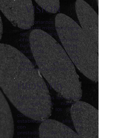
Visión
Posicionarnos en
nuestros mercados para
ser reconocidos por
ofrecer servicios
turísticos confiables,
exaltando siempre
nuestros valores
agregados en cada
experiencia de viaje.
Filosofía
Materializamos los sueños
de viaje de nuestros
clientes en los cinco
continentes,
estableciendo alianzas
con los mejores
prestadores de servicios