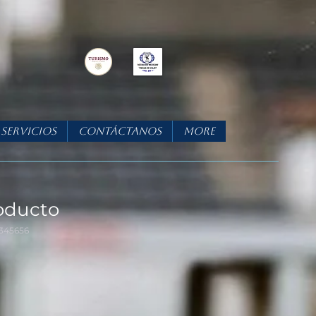
Servicios
Contáctanos
More
oducto
4345656