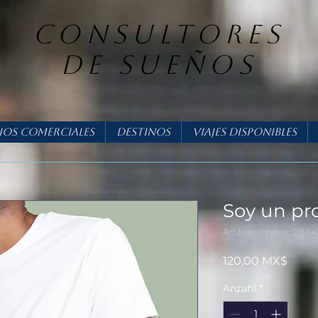
consultores
DE SUEÑOS
ios Comerciales
Destinos
Viajes Disponibles
Soy un pr
Artikelnummer: 2155
Preis
120,00 MX$
Anzahl
*