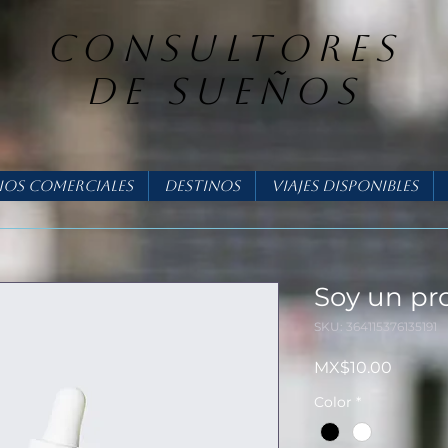
consultores
DE SUEÑOS
ios Comerciales
Destinos
Viajes Disponibles
Soy un pr
SKU: 364115376135191
Price
MX$10.00
Color
*