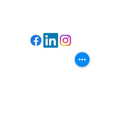
55-11-06-32-32
con altos niveles de seguridad.
realizar compras con altos niveles
MONTERREY
de seguridad.
81-13-63-90-90
Info@tcdoperadora.mx
Horario
MON - FRI 9:00 am - 6:00 pm
SATURDAY 9:00 am - 3:00 pm
SUNDAY Emergencias
DIRECCIÓN